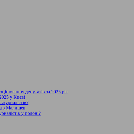
 оцінювання депутатів за 2025 рік
2025 у Києві
х журналістів?
андр Малишев
рналістів у полоні?