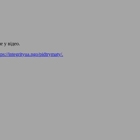
 у відео.
tps://integrityua.ngo/pidtrymaty/.