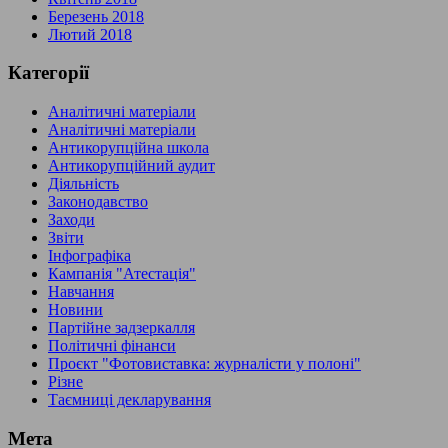
Березень 2018
Лютий 2018
Категорії
Аналітичні матеріали
Аналітичні матеріали
Антикорупційна школа
Антикорупційний аудит
Діяльність
Законодавство
Заходи
Звіти
Інфографіка
Кампанія "Атестація"
Навчання
Новини
Партійне задзеркалля
Політичні фінанси
Проєкт "Фотовиставка: журналісти у полоні"
Різне
Таємниці декларування
Мета