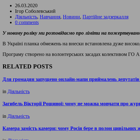
26.03.2020
Ігор Соболевський
Діяльність
,
Навчання
,
Новини
,
Партійне задзеркалля
0 comments
У новому роліку ми розповідаємо про ліміти на пожертвуванн
В Україні планка обмежень на внески встановлена дуже високо,
Програму створено на волонтерських засадах колективом ГО А
RELATED POSTS
Для громадян запущено онлайн-мапи приймалень депутатів м
in
Діяльність
Загибель Вікторії Рощиної: чому не можна мовчати про журн
in
Діяльність
Камера замість камери: чому Росія бере в полон цивільних 