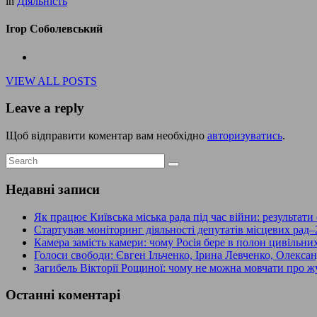
in
Діяльність
Ігор Соболевський
VIEW ALL POSTS
Leave a reply
Щоб відправити коментар вам необхідно
авторизуватись
.
Недавні записи
Як працює Київська міська рада під час війни: результати
Стартував моніторинг діяльності депутатів місцевих рад–
Камера замість камери: чому Росія бере в полон цивільни
Голоси свободи: Євген Ільченко, Ірина Левченко, Олекс
Загибель Вікторії Рощиної: чому не можна мовчати про жу
Останні коментарі