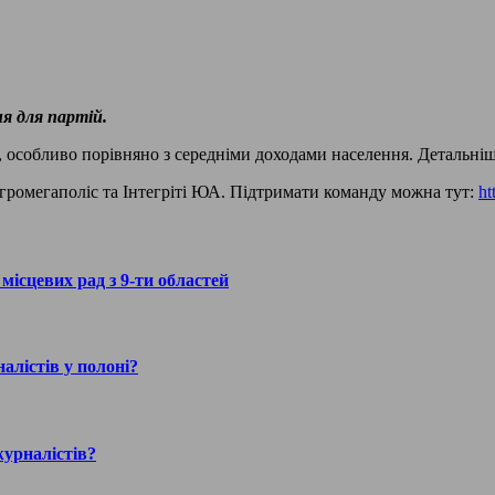
я для партій.
 особливо порівняно з середніми доходами населення. Детальніше
громегаполіс та Інтегріті ЮА. Підтримати команду можна тут:
ht
ісцевих рад з 9-ти областей
алістів у полоні?
журналістів?