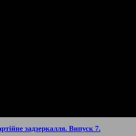
ртійне задзеркалля. Випуск 7.