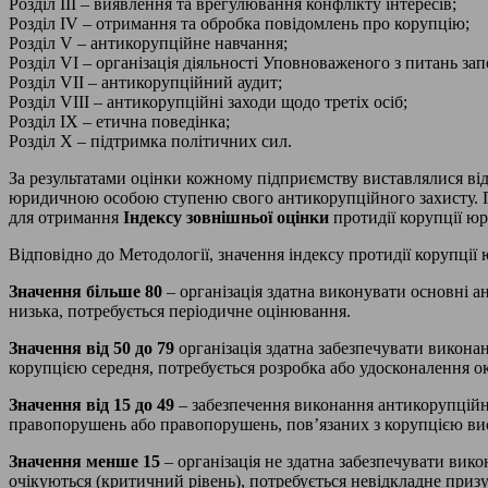
Розділ ІІІ – виявлення та врегулювання конфлікту інтересів;
Розділ ІV – отримання та обробка повідомлень про корупцію;
Розділ V – антикорупційне навчання;
Розділ VІ – організація діяльності Уповноваженого з питань зап
Розділ VІІ – антикорупційний аудит;
Розділ VІІІ – антикорупційні заходи щодо третіх осіб;
Розділ ІХ – етична поведінка;
Розділ Х – підтримка політичних сил.
За результатами оцінки кожному підприємству виставлялися ві
юридичною особою ступеню свого антикорупційного захисту. П
для отримання
Індексу зовнішньої оцінки
протидії корупції ю
Відповідно до Методології, значення індексу протидії корупції
Значення більше 80
– організація здатна виконувати основні 
низька, потребується періодичне оцінювання.
Значення від 50 до 79
організація здатна забезпечувати викон
корупцією середня, потребується розробка або удосконалення о
Значення від 15 до 49
– забезпечення виконання антикорупційн
правопорушень або правопорушень, пов’язаних з корупцією вис
Значення менше 15
– організація не здатна забезпечувати ви
очікуються (критичний рівень), потребується невідкладне приз