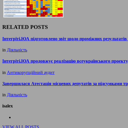
RELATED POSTS
Інтегріті.ЮА підготовлено звіт щодо проміжних результаті
in
Діяльність
Інтегріті.ЮА продовжує реалізацію всеукраїнського проект
in
Антикорупційний аудит
Завершилася Атестація місцевих депутатів за підсумками т
in
Діяльність
isalex
VIEW ALL POSTS