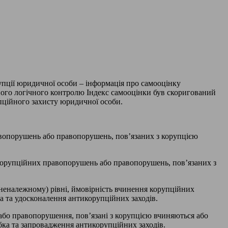
упції юридичної особи – інформація про самооцінку
ого логічного контролю Індекс самооцінки був скоригований
пційного захисту юридичної особи.
авопорушень або правопорушень, пов’язаних з корупцією
 корупційних правопорушень або правопорушень, пов’язаних з
неналежному) рівні, ймовірність вчинення корупційних
а та удосконалення антикорупційних заходів.
або правопорушення, пов’язані з корупцією вчиняються або
бка та запровадження антикорупційних заходів.