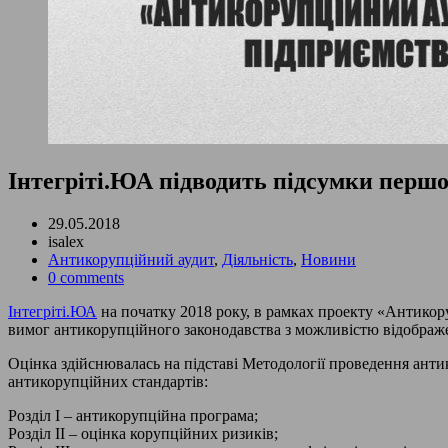
Інтегріті.ЮА підводить підсумки першо
29.05.2018
isalex
Антикорупційний аудит
,
Діяльність
,
Новини
0 comments
Інтегріті.ЮА
на початку 2018 року, в рамках проекту «Антико
вимог антикорупційного законодавства з можливістю відображен
Оцінка здійснювалась на підставі Методології проведення анти
антикорупційних стандартів:
Розділ І – антикорупційна програма;
Розділ ІІ – оцінка корупційних ризиків;