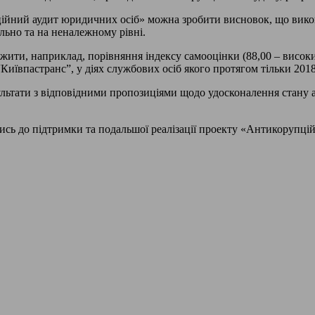
пційний аудит юридичних осіб» можна зробити висновок, що ви
льно та на неналежному рівні.
ити, наприклад, порівняння індексу самооцінки (88,00 – високи
Київпастранс”, у діях службових осіб якого протягом тільки 201
зультати з відповідними пропозиціями щодо удосконалення стану
ись до підтримки та подальшої реалізації проекту «Антикорупці