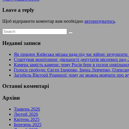
Leave a reply
Щоб відправити коментар вам необхідно
авторизуватись
.
Недавні записи
Як працює Київська міська рада під час війни: результати
Стартував моніторинг діяльності депутатів місцевих рад–
Камера замість камери: чому Росія бере в полон цивільни
Голоси свободи: Євген Ільченко, Ірина Левченко, Олекс
Загибель Вікторії Рощиної: чому не можна мовчати про жу
Останні коментарі
Архіви
Травень 2026
Лютий 2026
Квітень 2025
Березень 2025