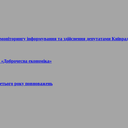
в моніторингу інформування та здійснення депутатами Київра
у «Доброчесна економіка»
ретього року повноважень