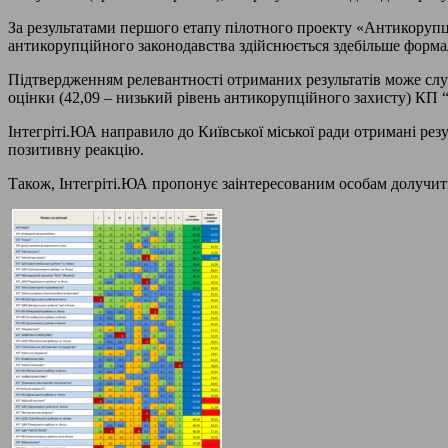
За результатами першого етапу пілотного проекту «Антикору
антикорупційного законодавства здійснюється здебільше форма
Підтвердженням релевантності отриманих результатів може служ
оцінки (42,09 – низький рівень антикорупційного захисту) КП “
Інтегріті.ЮА направило до Київської міської ради отримані ре
позитивну реакцію.
Також, Інтегріті.ЮА пропонує заінтересованим особам долучит