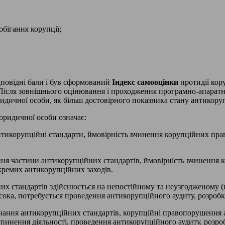
обігання корупції;
дповідні бали і був сформований
Індекс самооцінки
протидії кор
ісля зовнішнього оцінювання і проходження програмно-апаратн
ридичної особи, як більш достовірного показника стану антикору
 юридичної особи означає:
антикорупційні стандарти, ймовірність вчинення корупційних пр
ання частини антикорупційних стандартів, ймовірність вчинення
кремих антикорупційних заходів.
их стандартів здійснюється на непостійному та неузгодженому (
ока, потребується проведення антикорупційного аудиту, розробк
конання антикорупційних стандартів, корупційні правопорушення 
упинення діяльності, проведення антикорупційного аудиту, розро