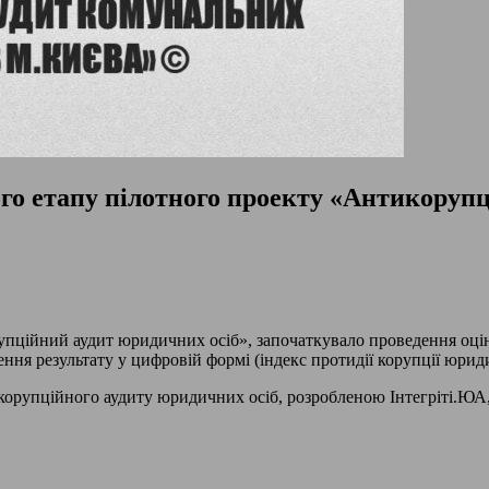
го етапу пілотного проекту «Антикоруп
рупційний аудит юридичних осіб», започаткувало проведення оц
ня результату у цифровій формі (індекс протидії корупції юриди
корупційного аудиту юридичних осіб, розробленою Інтегріті.ЮА,