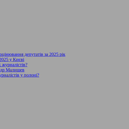
 оцінювання депутатів за 2025 рік
2025 у Києві
х журналістів?
андр Малишев
рналістів у полоні?