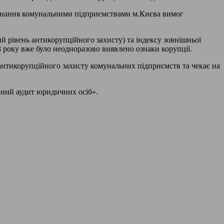
конання комунальними підприємствами м.Києва вимог
й рівень антикорупційного захисту) та індексу зовнішньої
8 року вже було неодноразово виявлено ознаки корупції.
 антикорупційного захисту комунальних підприємств та чекає на
йний аудит юридичних осіб».