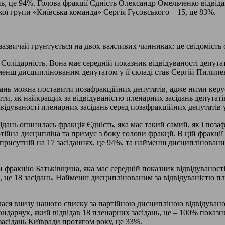
нь, це 94%. Голова фракції Єдність Олександр Омельченко відвіда
ої групи «Київська команда» Сергія Гусовського – 15, це 83%.
азвичай грунтується на двох важливих чинниках: це свідомість са
олідарність. Вона має середній показник відвідуваності депутата
енш дисциплінованим депутатом у її складі став Сергій Пилипенк
ань можна поставити позафракційних депутатів, адже ними керує
ити, як найкращих за відвідуваністю пленарних засідань депутат
відуваності пленарних засідань серед позафракційних депутатів у
ідань опинилась фракція Єдність, яка має такий самий, як і поза
партійна дисципліна та примус з боку голови фракції. В цій фра
 присутній на 17 засіданнях, це 94%, та найменш дисципліновани
 фракцію Батьківщина, яка має середній показник відвідуваност
ом, це 18 засідань. Найменш дисциплінованим за відвідуваністю 
лася внизу нашого списку за партійною дисципліною відвідуванос
ондарчук, який відвідав 18 пленарних засідань, це – 100% показ
асідань Київради протягом року, це 33%.