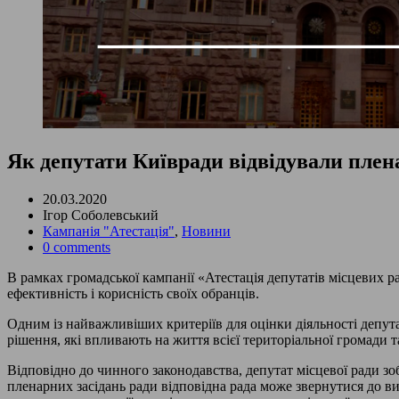
Як депутати Київради відвідували плена
20.03.2020
Ігор Соболевський
Кампанія "Атестація"
,
Новини
0 comments
В рамках громадської кампанії «Атестація депутатів місцевих р
ефективність і корисність своїх обранців.
Одним із найважливіших критеріїв для оцінки діяльності депут
рішення, які впливають на життя всієї територіальної громади т
Відповідно до чинного законодавства, депутат місцевої ради з
пленарних засідань ради відповідна рада може звернутися до в