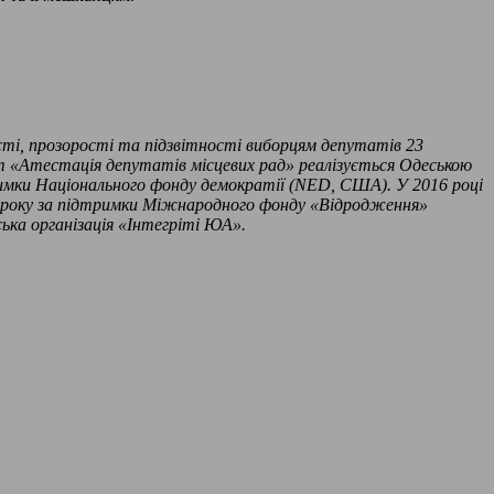
сті, прозорості та підзвітності виборцям депутатів 23
кт «Атестація депутатів місцевих рад» реалізується Одеською
римки Національного фонду демократії (NED, США). У 2016 році
го року за підтримки Міжнародного фонду «Відродження»
ська організація «Інтегріті ЮА».