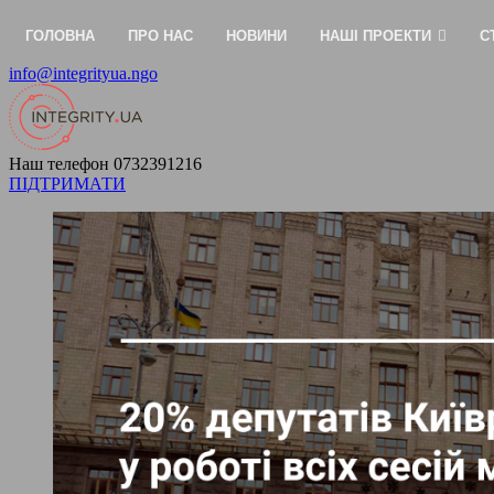
ГОЛОВНА
ПРО НАС
НОВИНИ
НАШІ ПРОЕКТИ
С
info@integrityua.ngo
Наш телефон
0732391216
ПІДТРИМАТИ