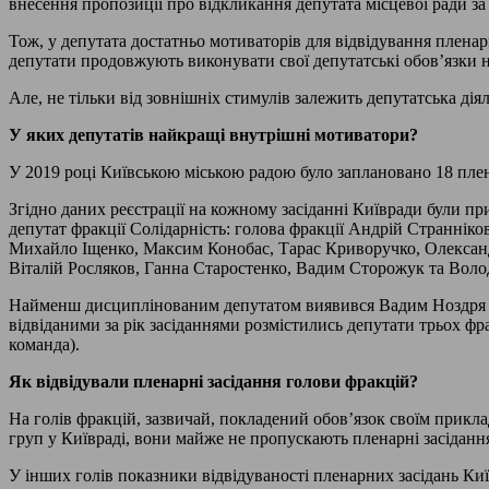
внесення пропозиції про відкликання депутата місцевої ради з
Тож, у депутата достатньо мотиваторів для відвідування пленар
депутати продовжують виконувати свої депутатські обов’язки н
Але, не тільки від зовнішніх стимулів залежить депутатська ді
У яких депутатів найкращі внутрішні мотиватори?
У 2019 році Київською міською радою було заплановано 18 плен
Згідно даних реєстрації на кожному засіданні Київради були пр
депутат фракції Солідарність: голова фракції Андрій Страннік
Михайло Іщенко, Максим Конобас, Тарас Криворучко, Олександ
Віталій Росляков, Ганна Старостенко, Вадим Сторожук та Вол
Найменш дисциплінованим депутатом виявився Вадим Ноздря з де
відвіданими за рік засіданнями розмістились депутати трьох ф
команда).
Як відвідували пленарні засідання голови фракцій?
На голів фракцій, зазвичай, покладений обов’язок своїм прикл
груп у Київраді, вони майже не пропускають пленарні засіданн
У інших голів показники відвідуваності пленарних засідань К