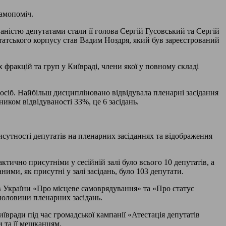
Самопоміч.
аністю депутатами стали її голова Сергій Гусовський та Сергій
утатського корпусу став Вадим Ноздря, який був зареєстрований
 фракцій та груп у Київраді, члени якої у повному складі
 осіб. Найбільш дисципліновано відвідувала пленарні засідання
ком відвідуваності 33%, це 6 засідань.
исутності депутатів на пленарних засіданнях та відображення
тично присутніми у сесійній залі було всього 10 депутатів, а
ими, як присутні у залі засідань, було 103 депутати.
ів України «Про місцеве самоврядування» та «Про статус
половини пленарних засідань.
иївради під час громадської кампанії «Атестація депутатів
и та її мешканцям.