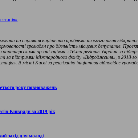
естація»
.
мована на сприяння вирішенню проблеми низького рівня відкрито
формованості громадян про діяльність місцевих депутатів. Прое
 партнерськими організаціями з 16-ти регіонів України за підт
бласті за підтримки Міжнародного фонду «Відродження», з 2018-
ція». В місті Києві за реалізацію ініціативи відповідає громад
ретього року повноважень
атів Київради за 2019 рік
ий захід для молоді