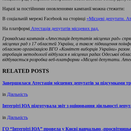
Наразі за постійними оновленнями кампанії можна стежити:
В соціальній мережі Facebook на сторінці
«Місцеві депутати. Ат
На платформі
Атестація депутатів місцевих рад.
Громадська кампанія «Атестація депутатів місцевих рад» спря
місцевих рад з 17 областей України, а також підвищення поін
обласною організацією ВГО «Комітет виборців України» разом з
апробація методології відбулася в місцевих радах Одеської о
відбувається розробка веб-платформи «Місцеві депутати. Атеста
RELATED POSTS
Завершилася Атестація місцевих депутатів за підсумками т
in
Діяльність
Інтегріті ЮА підготувала звіт з оцінювання діяльності депут
in
Діяльність
ГО “Інтегріті ЮА” провела у Києві навчально -просвітницьк