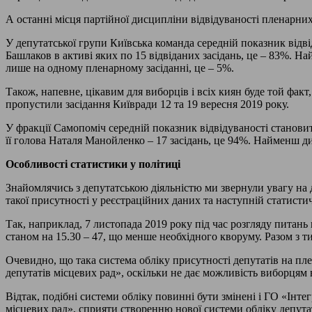
А останні місця партійної дисципліни відвідуваності пленарни
У депутатської групи Київська команда середній показник відв
Башлаков в активі яких по 15 відвіданих засідань, це – 83%. Н
лише на одному пленарному засіданні, це – 5%.
Також, напевне, цікавим для виборців і всіх киян буде той факт
пропустили засідання Київради 12 та 19 вересня 2019 року.
У фракції Самопоміч середній показник відвідуваності становит
її голова Наталя Манойленко – 17 засідань, це 94%. Найменш д
Особливості статистики у політиці
Знайомлячись з депутатською діяльністю ми звернули увагу на д
такої присутності у реєстраційних даних та наступній статистич
Так, наприклад, 7 листопада 2019 року під час розгляду питань
станом на 15.30 – 47, що менше необхідного кворуму. Разом з ти
Очевидно, що така система обліку присутності депутатів на пл
депутатів місцевих рад», оскільки не дає можливість виборця
Відтак, подібні системи обліку повинні бути змінені і ГО «Інте
місцевих рад», сприяти створенню нової системи обліку депутатс