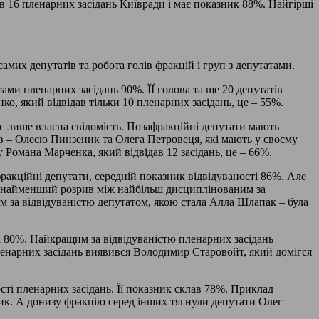
в 16 пленарних засідань Київради і має показник 88%. Найгірші
мих депутатів та робота голів фракцій і груп з депутатами.
ми пленарних засідань 90%. ЇЇ голова та ще 20 депутатів
о, який відвідав тільки 10 пленарних засідань, це – 55%.
 лише власна свідомість. Позафракційні депутати мають
ів – Олесю Пинзеник та Олега Петровеця, які мають у своєму
 Романа Марченка, який відвідав 12 засідань, це – 66%.
фракційні депутати, середній показник відвідуваності 86%. Але
кції найменший розрив між найбільш дисциплінованим за
м за відвідуваністю депутатом, якою стала Алла Шлапак – була
і 80%. Найкращим за відвідуваністю пленарних засідань
пленарних засідань виявився Володимир Старовойт, який домігся
ті пленарних засідань. Її показник склав 78%. Приклад
ник. А донизу фракцію серед інших тягнули депутати Олег