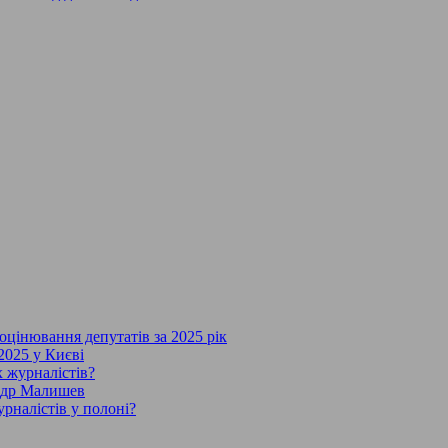
 оцінювання депутатів за 2025 рік
2025 у Києві
х журналістів?
андр Малишев
рналістів у полоні?