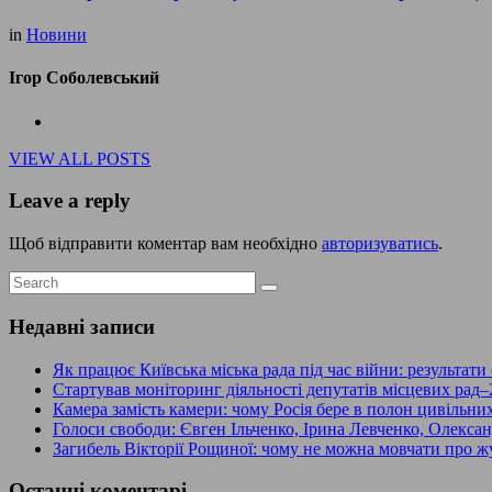
in
Новини
Ігор Соболевський
VIEW ALL POSTS
Leave a reply
Щоб відправити коментар вам необхідно
авторизуватись
.
Недавні записи
Як працює Київська міська рада під час війни: результати
Стартував моніторинг діяльності депутатів місцевих рад–
Камера замість камери: чому Росія бере в полон цивільни
Голоси свободи: Євген Ільченко, Ірина Левченко, Олекс
Загибель Вікторії Рощиної: чому не можна мовчати про жу
Останні коментарі