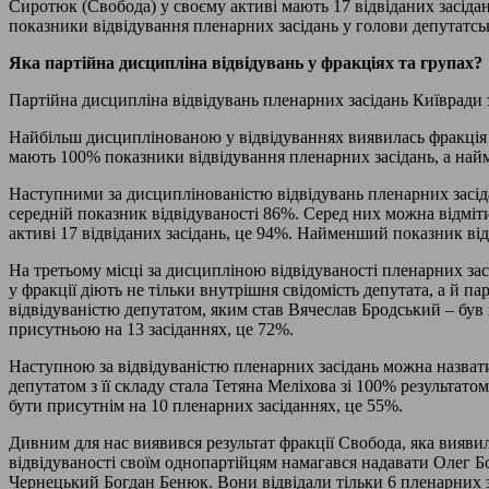
Сиротюк (Свобода) у своєму активі мають 17 відвіданих засіда
показники відвідування пленарних засідань у голови депутатськ
Яка партійна дисципліна відвідувань у фракціях та групах?
Партійна дисципліна відвідувань пленарних засідань Київради з
Найбільш дисциплінованою у відвідуваннях виявилась фракція С
мають 100% показники відвідування пленарних засідань, а найм
Наступними за дисциплінованістю відвідувань пленарних засід
середній показник відвідуваності 86%. Серед них можна відміт
активі 17 відвіданих засідань, це 94%. Найменший показник від
На третьому місці за дисципліною відвідуваності пленарних зас
у фракції діють не тільки внутрішня свідомість депутата, а й 
відвідуваністю депутатом, яким став Вячеслав Бродський – був
присутньою на 13 засіданнях, це 72%.
Наступною за відвідуваністю пленарних засідань можна назвати
депутатом з її складу стала Тетяна Меліхова зі 100% результат
бути присутнім на 10 пленарних засіданнях, це 55%.
Дивним для нас виявився результат фракції Свобода, яка вияви
відвідуваності своїм однопартійцям намагався надавати Олег Б
Чернецький Богдан Бенюк. Вони відвідали тільки 6 пленарних з