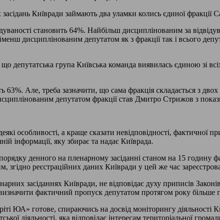
х засідань Київради займають два уламки колись єдиної фракції 
ідуваності становить 64%. Найбільш дисциплінованим за відвідув
айменш дисциплінованим депутатом як з фракції так і всього деп
, що депутатська група Київська команда виявилась єдиною зі всіх
ь 63%. Але, треба зазначити, що сама фракція складається з двох
исциплінованим депутатом фракції став Дмитро Стрижов з показни
еякі особливості, а краще сказати невідповідності, фактичної пр
ній інформації, яку збирає та надає Київрада.
 порядку денного на пленарному засіданні станом на 15 годину фак
м, згідно реєстраційних даних Київради у цей же час зареєстрован
енарних засіданнях Київради, не відповідає духу приписів Закон
м визначити фактичний пропуск депутатом протягом року більше 
гріті ЮА» готове, спираючись на досвід моніторингу діяльності К
ької діяльності, яка відповідає інтересам територіальної громад