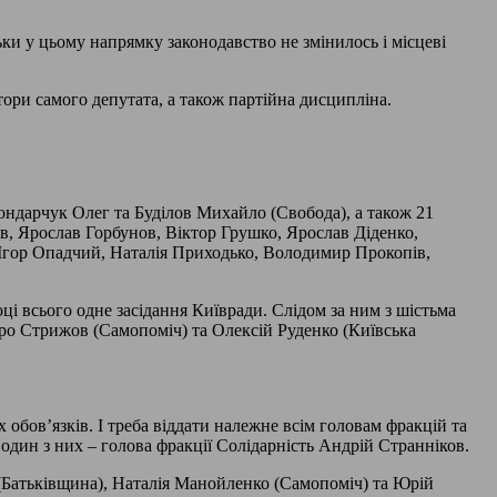
ьки у цьому напрямку законодавство не змінилось і місцеві
тори самого депутата, а також партійна дисципліна.
Бондарчук Олег та Буділов Михайло (Свобода), а також 21
в, Ярослав Горбунов, Віктор Грушко, Ярослав Діденко,
Ігор Опадчий, Наталія Приходько, Володимир Прокопів,
і всього одне засідання Київради. Слідом за ним з шістьма
тро Стрижов (Самопоміч) та Олексій Руденко (Київська
обов’язків. І треба віддати належне всім головам фракцій та
один з них – голова фракції Солідарність Андрій Странніков.
(Батьківщина), Наталія Манойленко (Самопоміч) та Юрій