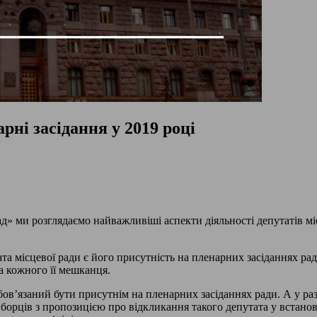
рні засідання у 2019 році
ад» ми розглядаємо найважливіші аспекти діяльності депутатів м
ата місцевої ради є його присутність на пленарних засіданнях 
а кожного її мешканця.
обов’язаний бути присутнім на пленарних засіданнях ради. А у р
иборців з пропозицією про відкликання такого депутата у встано