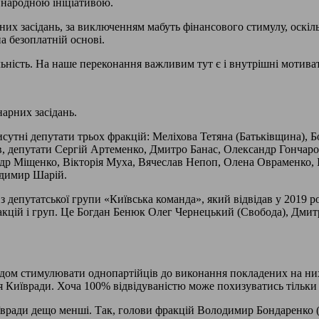
а народною ініціативою.
них засідань, за виключенням мабуть фінансового стимулу, оскіл
а безоплатній основі.
яльність. На наше переконання важливим тут є і внутрішні мотива
арних засідань.
исутні депутати трьох фракцій: Меліхова Тетяна (Батьківщина), 
ов, депутати Сергій Артеменко, Дмитро Банас, Олександр Гончаро
р Міщенко, Вікторія Муха, Вячеслав Непоп, Олена Овраменко, 
одимир Шарій.
путатської групи «Київська команда», який відвідав у 2019 роц
ракцій і груп. Це Богдан Бенюк Олег Чернецький (Свобода), Дми
адом стимулювати однопартійців до виконання покладених на них 
я Київради. Хоча 100% відвідуваністю може похизуватись тільки 
иївради дещо менші. Так, голови фракцій Володимир Бондаренко 