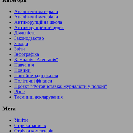
Аналітичні матеріали
Аналітичні матеріали
Антикорупційна школа
Антикорупційний аудит
Діяльність
Законодавство
Заходи
Звіти
Інфографіка
Кампанія "Атестація"
Навчання
Новини
Партійне задзеркалля
Політичні фінанси
Проєкт "Фотовиставка: журналісти у полоні"
Різне
Таємниці декларування
Мета
Увійти
Стрічка записів
Стрічка коментарів