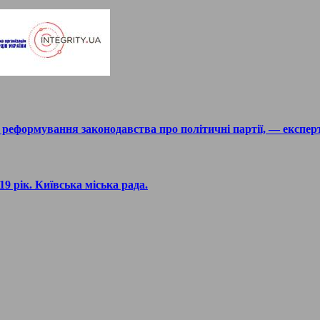
 реформування законодавства про політичні партії, — експер
019 рік. Київська міська рада.