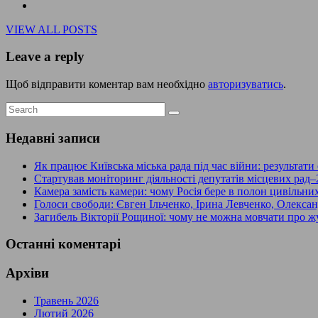
VIEW ALL POSTS
Leave a reply
Щоб відправити коментар вам необхідно
авторизуватись
.
Недавні записи
Як працює Київська міська рада під час війни: результати
Стартував моніторинг діяльності депутатів місцевих рад–
Камера замість камери: чому Росія бере в полон цивільни
Голоси свободи: Євген Ільченко, Ірина Левченко, Олекс
Загибель Вікторії Рощиної: чому не можна мовчати про жу
Останні коментарі
Архіви
Травень 2026
Лютий 2026