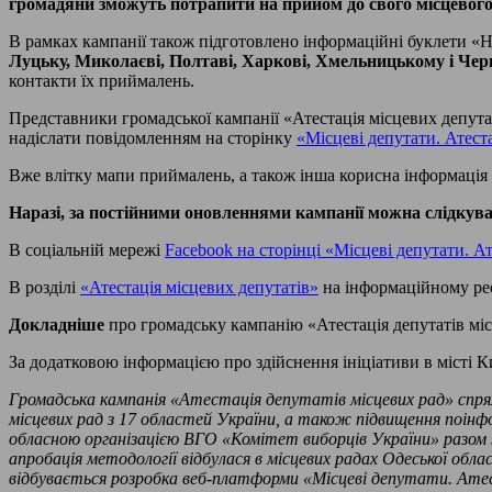
громадяни зможуть потрапити на прийом до свого місцевого
В рамках кампанії також підготовлено інформаційні буклети «Н
Луцьку, Миколаєві, Полтаві, Харкові, Хмельницькому і Черн
контакти їх приймалень.
Представники громадської кампанії «Атестація місцевих депута
надіслати повідомленням на сторінку
«Місцеві депутати. Атест
Вже влітку мапи приймалень, а також інша корисна інформація щ
Наразі, за постійними оновленнями кампанії можна слідкува
В соціальній мережі
Facebook на сторінці «Місцеві депутати. А
В розділі
«Атестація місцевих депутатів»
на інформаційному рес
Докладніше
про громадську кампанію «Атестація депутатів міс
За додатковою інформацією про здійснення ініціативи в місті К
Громадська кампанія «Атестація депутатів місцевих рад» спря
місцевих рад з 17 областей України, а також підвищення поін
обласною організацією ВГО «Комітет виборців України» разом з
апробація методології відбулася в місцевих радах Одеської о
відбувається розробка веб-платформи «Місцеві депутати. Атест