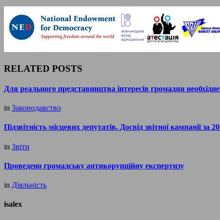
RELATED POSTS
Для реального представництва інтересів громадян необхідне
in
Законодавство
Підзвітність місцевих депутатів. Досвід звітної кампанії за 2
in
Звіти
Проведено громадську антикорупційну експертизу
in
Діяльність
isalex