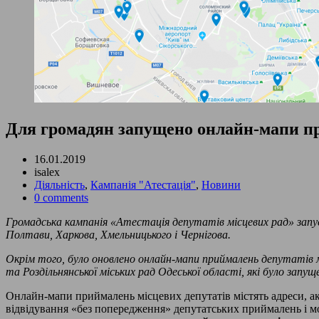
Для громадян запущено онлайн-мапи при
16.01.2019
isalex
Діяльність
,
Кампанія "Атестація"
,
Новини
0 comments
Громадська кампанія «Атестація депутатів місцевих рад» зап
Полтави, Харкова, Хмельницького і Чернігова.
Окрім того, було оновлено онлайн-мапи приймалень депутатів мі
та Роздільнянської міських рад Одеської області, які було запущ
Онлайн-мапи приймалень місцевих депутатів містять адреси, а
відвідування «без попередження» депутатських приймалень і мож