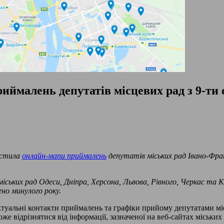
ймалень депутатів місцевих рад з 9-ти 
устила
онлайн-мапи приймалень
депутатів міських рад Івано-Фран
ських рад Одеси, Дніпра, Херсона, Львова, Рівного, Черкас та Кра
ено минулого року.
ктуальні контакти приймалень та графіки прийому депутатами міс
е відрізнятися від інформації, зазначеної на веб-сайтах міських