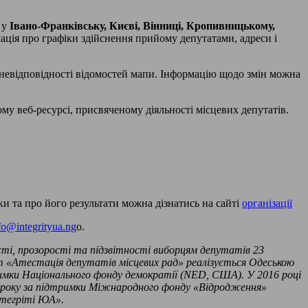
 у
Івано-Франківську, Києві, Вінниці, Кропивницькому,
мація про графіки здійснення прийому депутатами, адреси і
о невідповідності відомостей мапи. Інформацію щодо змін можна
му веб-ресурсі, присвяченому діяльності місцевих депутатів.
ки та про його результати можна дізнатись на сайті
організації
fo@integrityua.ng
o.
сті, прозорості та підзвітності виборцям депутатів 23
кт «Атестація депутатів місцевих рад» реалізується Одеською
римки Національного фонду демократії (NED, США). У 2016 році
го року за підтримки Міжнародного фонду «Відродження»
нтегріті ЮА».