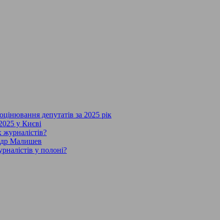
 оцінювання депутатів за 2025 рік
2025 у Києві
х журналістів?
андр Малишев
рналістів у полоні?