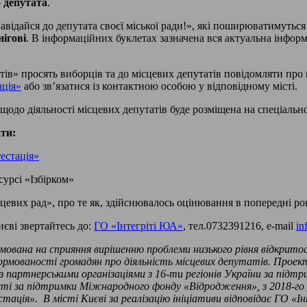
 депутата
.
авідайся до депутата своєї міської ради!», які поширюватимуться
ігові
. В інформаційних буклетах зазначена вся актуальна інфор
тів» просять виборців та до місцевих депутатів повідомляти пр
ація»
або зв’язатися із контактною особою у відповідному місті.
одо діяльності місцевих депутатів буде розміщена на спеціально
ти:
тестація»
урсі «Ізбірком»
цевих рад», про те як, здійснювалось оцінювання в попередні ро
иєві звертайтесь до:
ГО «Інтегріті ЮА»
, тел.0732391216, e-mail
in
мована на сприяння вирішенню проблеми низького рівня відкрито
формованості громадян про діяльність місцевих депутатів. Прое
 партнерськими організаціями з 16-ти регіонів України за підт
бласті за підтримки Міжнародного фонду «Відродження», з 2018-
ація». В місті Києві за реалізацію ініціативи відповідає ГО «І