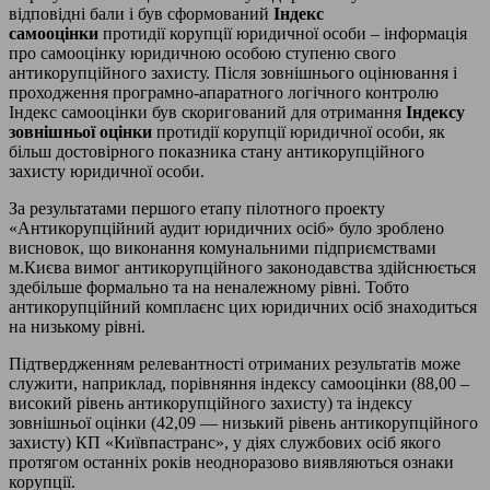
відповідні бали і був сформований
Індекс
самооцінки
протидії корупції юридичної особи – інформація
про самооцінку юридичною особою ступеню свого
антикорупційного захисту. Після зовнішнього оцінювання і
проходження програмно-апаратного логічного контролю
Індекс самооцінки був скоригований для отримання
Індексу
зовнішньої оцінки
протидії корупції юридичної особи, як
більш достовірного показника стану антикорупційного
захисту юридичної особи.
За результатами першого етапу пілотного проекту
«Антикорупційний аудит юридичних осіб» було зроблено
висновок, що виконання комунальними підприємствами
м.Києва вимог антикорупційного законодавства здійснюється
здебільше формально та на неналежному рівні. Тобто
антикорупційний комплаєнс цих юридичних осіб знаходиться
на низькому рівні.
Підтвердженням релевантності отриманих результатів може
служити, наприклад, порівняння індексу самооцінки (88,00 –
високий рівень антикорупційного захисту) та індексу
зовнішньої оцінки (42,09 — низький рівень антикорупційного
захисту) КП «Київпастранс», у діях службових осіб якого
протягом останніх років неодноразово виявляються ознаки
корупції.