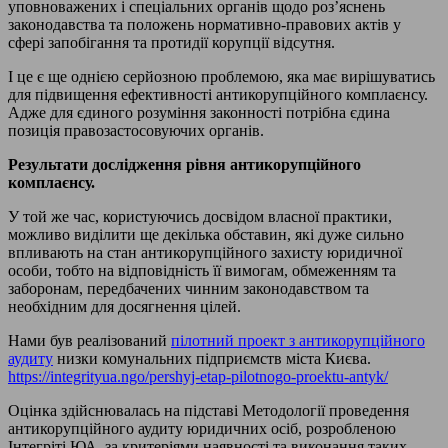
уповноважених і спеціальних органів щодо роз’яснень
законодавства та положень нормативно-правових актів у
сфері запобігання та протидії корупції відсутня.
І це є ще однією серйозною проблемою, яка має вирішуватись
для підвищення ефективності антикорупційного комплаєнсу.
Адже для єдиного розуміння законності потрібна єдина
позиція правозастосовуючих органів.
Результати дослідження рівня антикорупційного
комплаєнсу.
У той же час, користуючись досвідом власної практики,
можливо виділити ще декілька обставин, які дуже сильно
впливають на стан антикорупційного захисту юридичної
особи, тобто на відповідність її вимогам, обмеженням та
заборонам, передбачених чинним законодавством та
необхідним для досягнення цілей.
Нами був реалізований
пілотний проект з антикорупційного
аудиту
низки комунальних підприємств міста Києва.
https://integrityua.ngo/pershyj-etap-pilotnogo-proektu-antyk/
Оцінка здійснювалась на підставі Методології проведення
антикорупційного аудиту юридичних осіб, розробленою
Інтегріті.ЮА, за критеріями наявності та виконання таких