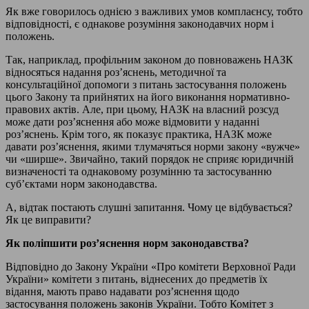
Як вже говорилось однією з важливих умов комплаєнсу, тобто
відповідності, є однакове розуміння законодавчих норм і
положень.
Так, наприклад, профільним законом до повноважень НАЗК
відносяться надання роз’яснень, методичної та
консультаційної допомоги з питань застосування положень
цього Закону та прийнятих на його виконання нормативно-
правових актів. Але, при цьому, НАЗК на власний розсуд
може дати роз’яснення або може відмовити у наданні
роз’яснень. Крім того, як показує практика, НАЗК може
давати роз’яснення, якими тлумачяться норми закону «вужче»
чи «ширше». Звичайно, такий порядок не сприяє юридичній
визначеності та однаковому розумінню та застосуванню
суб’єктами норм законодавства.
А, відтак постають слушні запитання. Чому це відбувається?
Як це виправити?
Як поліпшити роз’яснення норм законодавства?
Відповідно до Закону України «Про комітети Верховної Ради
України» комітети з питань, віднесених до предметів їх
відання, мають право надавати роз’яснення щодо
застосування положень законів України. Тобто Комітет з