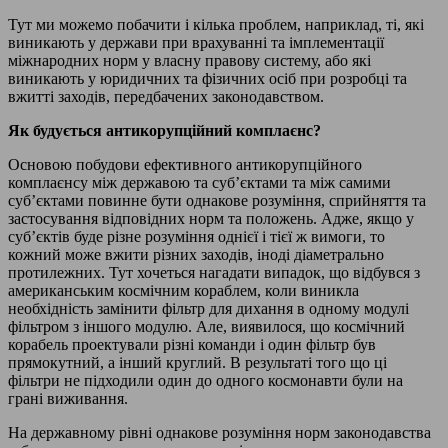
Тут ми можемо побачити і кілька проблем, наприклад, ті, які
виникають у держави при врахуванні та імплементації
міжнародних норм у власну правову систему, або які
виникають у юридичних та фізичних осіб при розробці та
вжитті заходів, передбачених законодавством.
Як будується антикорупційний комплаєнс?
Основою побудови ефективного антикорупційного
комплаєнсу між державою та суб’єктами та між самими
суб’єктами повинне бути однакове розуміння, сприйняття та
застосування відповідних норм та положень. Адже, якщо у
суб’єктів буде різне розуміння однієї і тієї ж вимоги, то
кожний може вжити різних заходів, іноді діаметрально
протилежних. Тут хочеться нагадати випадок, що відбувся з
американським космічним кораблем, коли виникла
необхідність замінити фільтр для дихання в одному модулі
фільтром з іншого модулю. Але, виявилося, що космічний
корабель проектували різні команди і один фільтр був
прямокутний, а інший круглий. В результаті того що ці
фільтри не підходили один до одного космонавти були на
грані виживання.
На державному рівні однакове розуміння норм законодавства