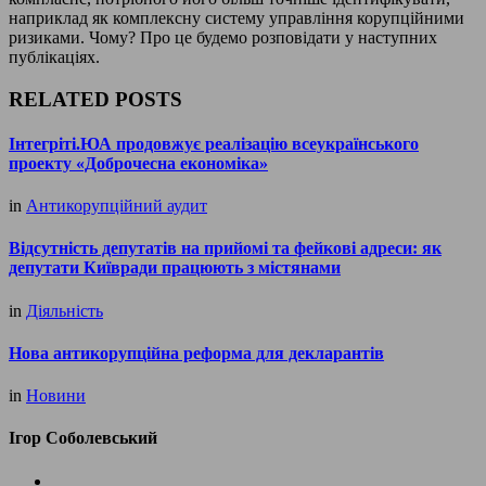
наприклад як комплексну систему управління корупційними
ризиками. Чому? Про це будемо розповідати у наступних
публікаціях.
RELATED POSTS
Інтегріті.ЮА продовжує реалізацію всеукраїнського
проекту «Доброчесна економіка»
in
Антикорупційний аудит
Відсутність депутатів на прийомі та фейкові адреси: як
депутати Київради працюють з містянами
in
Діяльність
Нова антикорупційна реформа для декларантів
in
Новини
Ігор Соболевський