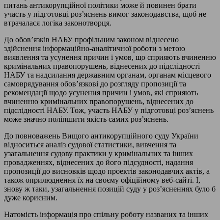
питань антикорупційної політики може й повинен брати
участь у підготовці роз’яснень вимог законодавства, щоб не
втрачалася логіка законотворця.
До обов’язків НАБУ профільним законом віднесено
здійснення інформаційно-аналітичної роботи з метою
виявлення та усунення причин і умов, що сприяють вчиненню
кримінальних правопорушень, віднесених до підслідності
НАБУ та надсилання державним органам, органам місцевого
самоврядування обов’язкові до розгляду пропозиції та
рекомендації щодо усунення причин і умов, які сприяють
вчиненню кримінальних правопорушень, віднесених до
підслідності НАБУ. Тож, участь НАБУ у підготовці роз’яснень
може значно поліпшити якість самих роз’яснень.
До повноважень Вищого антикорупційного суду України
відноситься аналіз судової статистики, вивчення та
узагальнення судову практики у кримінальних та інших
провадженнях, віднесених до його підсудності, надання
пропозиції до висновків щодо проектів законодавчих актів, а
також оприлюднення їх на своєму офіційному веб-сайті. І,
знову ж таки, узагальнення позицій суду у роз’ясненнях було б
дуже корисним.
Натомість інформація про спільну роботу названих та інших