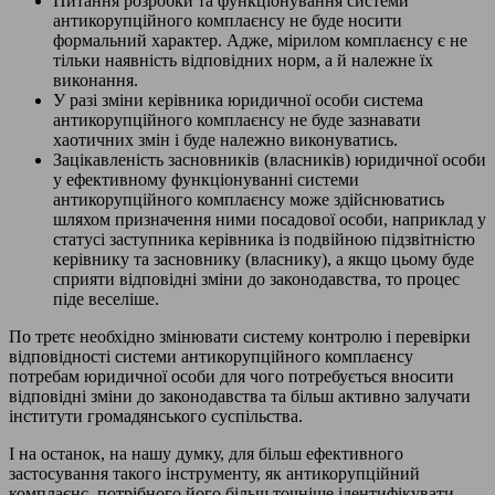
Питання розробки та функціонування системи
антикорупційного комплаєнсу не буде носити
формальний характер. Адже, мірилом комплаєнсу є не
тільки наявність відповідних норм, а й належне їх
виконання.
У разі зміни керівника юридичної особи система
антикорупційного комплаєнсу не буде зазнавати
хаотичних змін і буде належно виконуватись.
Зацікавленість засновників (власників) юридичної особи
у ефективному функціонуванні системи
антикорупційного комплаєнсу може здійснюватись
шляхом призначення ними посадової особи, наприклад у
статусі заступника керівника із подвійною підзвітністю
керівнику та засновнику (власнику), а якщо цьому буде
сприяти відповідні зміни до законодавства, то процес
піде веселіше.
По третє необхідно змінювати систему контролю і перевірки
відповідності системи антикорупційного комплаєнсу
потребам юридичної особи для чого потребується вносити
відповідні зміни до законодавства та більш активно залучати
інститути громадянського суспільства.
І на останок, на нашу думку, для більш ефективного
застосування такого інструменту, як антикорупційний
комплаєнс, потрібного його більш точніше ідентифікувати,