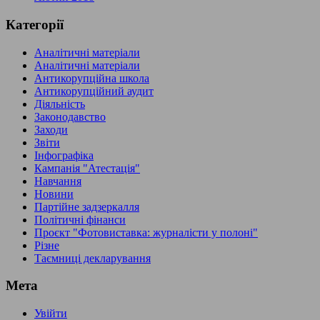
Категорії
Аналітичні матеріали
Аналітичні матеріали
Антикорупційна школа
Антикорупційний аудит
Діяльність
Законодавство
Заходи
Звіти
Інфографіка
Кампанія "Атестація"
Навчання
Новини
Партійне задзеркалля
Політичні фінанси
Проєкт "Фотовиставка: журналісти у полоні"
Різне
Таємниці декларування
Мета
Увійти