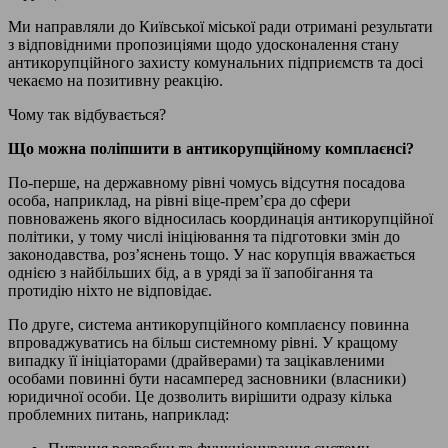
Ми направляли до Київської міської ради отримані результати
з відповідними пропозиціями щодо удосконалення стану
антикорупційного захисту комунальних підприємств та досі
чекаємо на позитивну реакцію.
Чому так відбувається?
Що можна поліпшити в антикорупційному комплаєнсі?
По-перше, на державному рівні чомусь відсутня посадова
особа, наприклад, на рівні віце-прем’єра до сфери
повноважень якого відносилась координація антикорупційної
політики, у тому числі ініціювання та підготовки змін до
законодавства, роз’яснень тощо. У нас корупція вважається
однією з найбільших бід, а в уряді за її запобігання та
протидію ніхто не відповідає.
По друге, система антикорупційного комплаєнсу повинна
впроваджуватись на більш системному рівні. У кращому
випадку її ініціаторами (драйверами) та зацікавленими
особами повинні бути насамперед засновники (власники)
юридичної особи. Це дозволить вирішити одразу кілька
проблемних питань, наприклад: