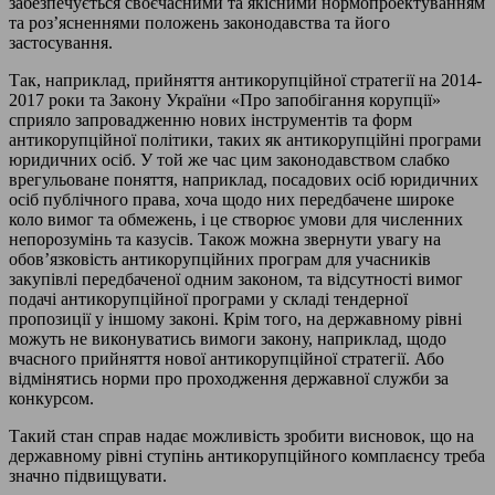
забезпечується своєчасними та якісними нормопроектуванням
та роз’ясненнями положень законодавства та його
застосування.
Так, наприклад, прийняття антикорупційної стратегії на 2014-
2017 роки та Закону України «Про запобігання корупції»
сприяло запровадженню нових інструментів та форм
антикорупційної політики, таких як антикорупційні програми
юридичних осіб. У той же час цим законодавством слабко
врегульоване поняття, наприклад, посадових осіб юридичних
осіб публічного права, хоча щодо них передбачене широке
коло вимог та обмежень, і це створює умови для численних
непорозумінь та казусів. Також можна звернути увагу на
обов’язковість антикорупційних програм для учасників
закупівлі передбаченої одним законом, та відсутності вимог
подачі антикорупційної програми у складі тендерної
пропозиції у іншому законі. Крім того, на державному рівні
можуть не виконуватись вимоги закону, наприклад, щодо
вчасного прийняття нової антикорупційної стратегії. Або
відмінятись норми про проходження державної служби за
конкурсом.
Такий стан справ надає можливість зробити висновок, що на
державному рівні ступінь антикорупційного комплаєнсу треба
значно підвищувати.