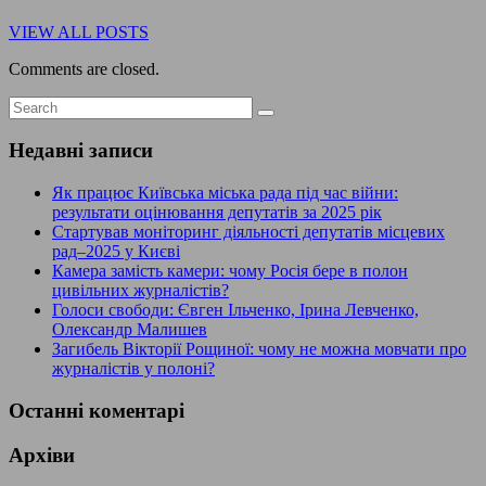
VIEW ALL POSTS
Comments are closed.
Недавні записи
Як працює Київська міська рада під час війни:
результати оцінювання депутатів за 2025 рік
Стартував моніторинг діяльності депутатів місцевих
рад–2025 у Києві
Камера замість камери: чому Росія бере в полон
цивільних журналістів?
Голоси свободи: Євген Ільченко, Ірина Левченко,
Олександр Малишев
Загибель Вікторії Рощиної: чому не можна мовчати про
журналістів у полоні?
Останні коментарі
Архіви