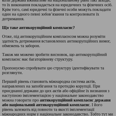
коли держава вживатиме на національному рівні такі заходи,
то їх виконання покладається на юридичних та фізичних осіб.
Крім того, самі юридичні та фізичні особи можуть покладати
один на одного певні зобов’язання та контролювати їх
дотримання.
Що таке антикорупційний комплаєнс?
Отже, під антикорупційним комплаєнсом можна розуміти
здатність дотримання встановлених антикорупційних вимог,
обмежень та заборон.
Також ми можемо зробити висновок, що антикорупційний
комплаєнс має багаторівневу структуру.
Пропонуємо спробувати цю структуру ідентифікувати та
розглянути.
Перший рівень становить міжнародна система актів,
направлених на запобігання та протидію корупції. При
приєднанні держави до цих актів або офіційне їх визнання з
наступною імплементацією у національне законодавство
можна говорити про
антикорупційний комплаєнс держави
або національний антикорупційний комплаєнс
. І його
рівень залежить від повноти та якості імплементації
міжнародних норм у національне законодавство. Тобто тут ми